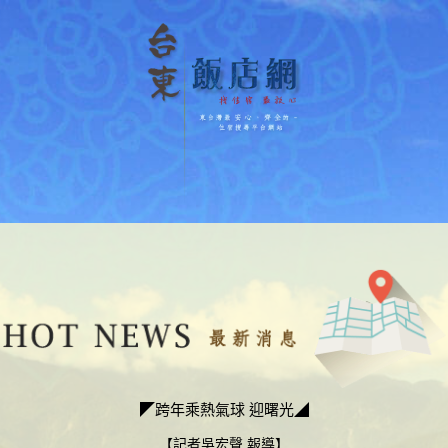
◤跨年乘熱氣球 迎曙光◢
【記者吳宏聲 報導】