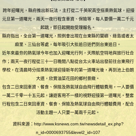
跨年迎曙光，縣府推出新玩法，主打從二千英呎高空搭乘熱氣球，迎接
元旦第一道曙光，兩天一夜行程含車資、保險等，每人要價一萬二千元
起跳，即日起開始受理報名。
縣府指出，全台第一道曙光，照例會出現在台東縣的蘭嶼、綠島或者太
麻里、三仙台等處，每年吸引大批追日迷們到台東追日。
近年來最夯的熱氣球今年也加入迎曙光行列，天際航空特地與旅行社合
作；兩天一夜行程從三十一日晚間八點從台北火車站出發前往台東飛行
學校，在清晨時分搭乘熱氣球迎接新年的第一道曙光後，再到池上伯朗
大道，欣賞油菜花田的鄉村景緻。
包含二日來回車資、餐食、保險及熱氣球自由飛行體驗費用，一人要價
一萬二千零一十五元起，讓遊客用不一樣的視野迎接第一道曙光。整套
行程包含二日來回車資、餐食、保險及熱氣球自由飛行體驗費用，配合
活動主題一人只要一萬兩千元起。
資料來源：http://www.ksnews.com.tw/newsdetail_ex.php?
n_id=0000693755&level2_id=107