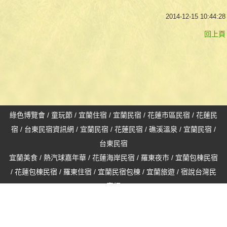
2014-12-15 10:44:28
回上頁
綠色博覽會
/
童玩節
/
宜蘭住宿
/
宜蘭民宿
/
花蓮市區民宿
/
花蓮民
宿
/
台東民宿資訊網
/
宜蘭民宿
/
花蓮民宿
/
礁溪溫泉
/
宜蘭民宿
/
台東民宿
宜蘭美食
/
熱汽球嘉年華
/
花蓮海岸民宿
/
羅東夜市
/
宜蘭包棟民宿
/
花蓮包棟民宿
/
羅東住宿
/
宜蘭民宿包棟
/
宜蘭旅遊
/
宿說台灣民
宿網
景騰多媒體股份有限公司
© 2016 Web View multimedia co.,Ltd. All Rights
客服專線：(03)956-5626
Reserved v1.0